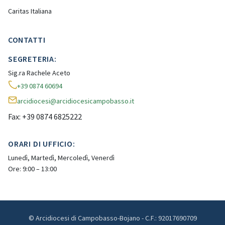
Caritas Italiana
CONTATTI
SEGRETERIA:
Sig.ra Rachele Aceto
+39 0874 60694
arcidiocesi@arcidiocesicampobasso.it
Fax: +39 0874 6825222
ORARI DI UFFICIO:
Lunedì, Martedì, Mercoledì, Venerdì
Ore: 9:00 – 13:00
© Arcidiocesi di Campobasso-Bojano - C.F.: 92017690709