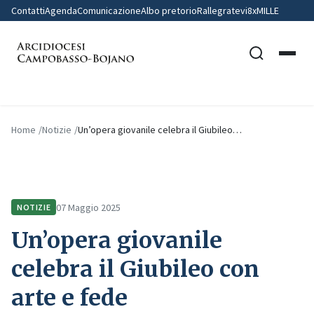
Contatti
Agenda
Comunicazione
Albo pretorio
Rallegratevi
8xMILLE
Home
Notizie
Un’opera giovanile celebra il Giubileo…
07 Maggio 2025
NOTIZIE
Un’opera giovanile
celebra il Giubileo con
arte e fede