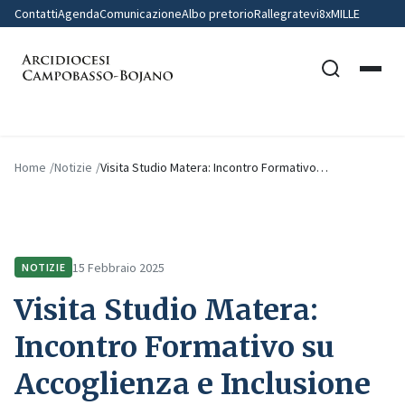
Contatti
Agenda
Comunicazione
Albo pretorio
Rallegratevi
8xMILLE
Home
Notizie
Visita Studio Matera: Incontro Formativo…
15 Febbraio 2025
NOTIZIE
Visita Studio Matera:
Incontro Formativo su
Accoglienza e Inclusione