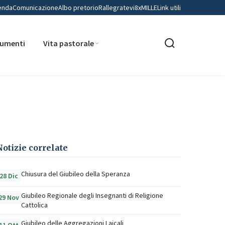
enda
Comunicazione
Albo pretorio
Rallegratevi
8xMILLE
Link utili
umenti
Vita pastorale
Notizie correlate
Chiusura del Giubileo della Speranza
28 Dic
Giubileo Regionale degli Insegnanti di Religione
29 Nov
Cattolica
Giubileo delle Aggregazioni Laicali