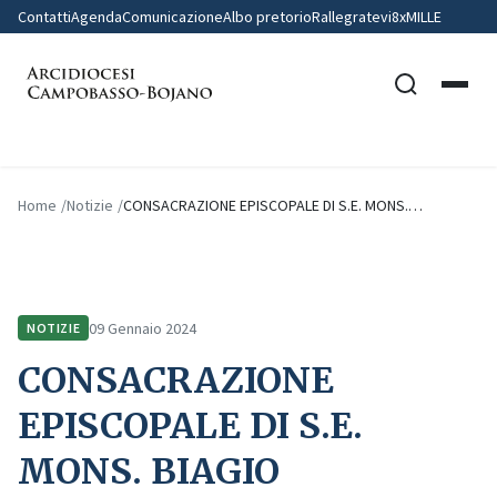
Contatti
Agenda
Comunicazione
Albo pretorio
Rallegratevi
8xMILLE
Home
Notizie
CONSACRAZIONE EPISCOPALE DI S.E. MONS.…
09 Gennaio 2024
NOTIZIE
CONSACRAZIONE
EPISCOPALE DI S.E.
MONS. BIAGIO