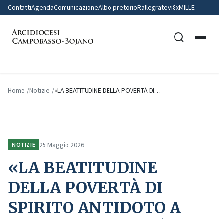
Contatti
Agenda
Comunicazione
Albo pretorio
Rallegratevi
8xMILLE
Home
Notizie
«LA BEATITUDINE DELLA POVERTÀ DI…
25 Maggio 2026
NOTIZIE
«LA BEATITUDINE
DELLA POVERTÀ DI
SPIRITO ANTIDOTO A