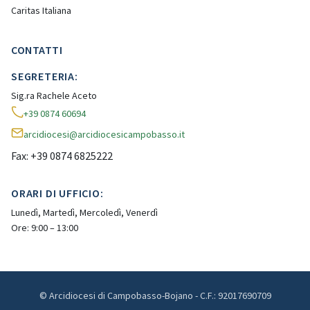
Caritas Italiana
CONTATTI
SEGRETERIA:
Sig.ra Rachele Aceto
+39 0874 60694
arcidiocesi@arcidiocesicampobasso.it
Fax: +39 0874 6825222
ORARI DI UFFICIO:
Lunedì, Martedì, Mercoledì, Venerdì
Ore: 9:00 – 13:00
© Arcidiocesi di Campobasso-Bojano - C.F.: 92017690709