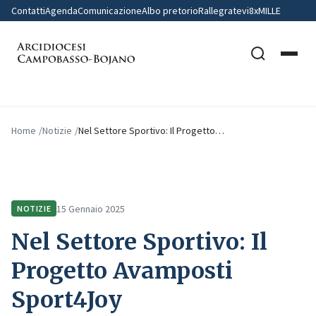
Contatti
Agenda
Comunicazione
Albo pretorio
Rallegratevi
8xMILLE
Home
Notizie
Nel Settore Sportivo: Il Progetto…
15 Gennaio 2025
NOTIZIE
Nel Settore Sportivo: Il
Progetto Avamposti
Sport4Joy