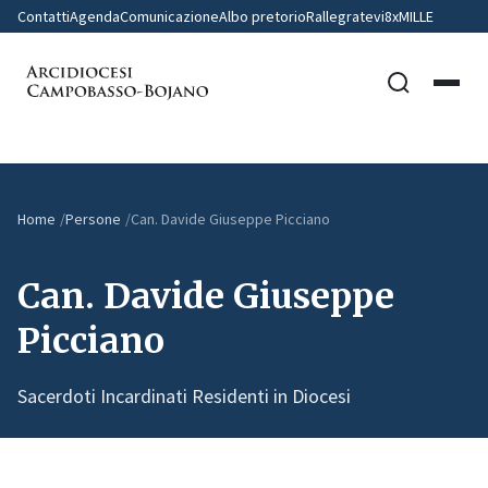
Contatti
Agenda
Comunicazione
Albo pretorio
Rallegratevi
8xMILLE
Home
Persone
Can. Davide Giuseppe Picciano
Can. Davide Giuseppe
Picciano
Sacerdoti Incardinati Residenti in Diocesi