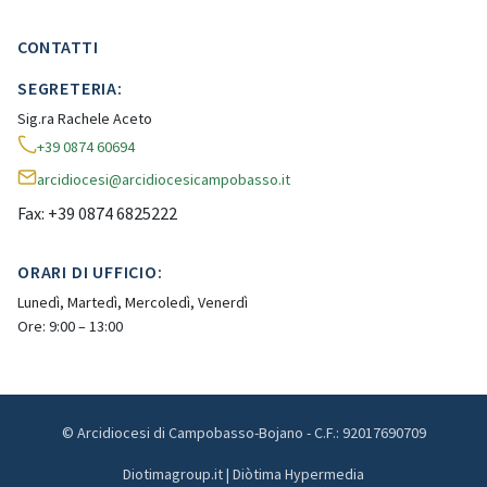
CONTATTI
SEGRETERIA:
Sig.ra Rachele Aceto
+39 0874 60694
arcidiocesi@arcidiocesicampobasso.it
Fax: +39 0874 6825222
ORARI DI UFFICIO:
Lunedì, Martedì, Mercoledì, Venerdì
Ore: 9:00 – 13:00
© Arcidiocesi di Campobasso-Bojano - C.F.: 92017690709
Diotimagroup.it | Diòtima Hypermedia