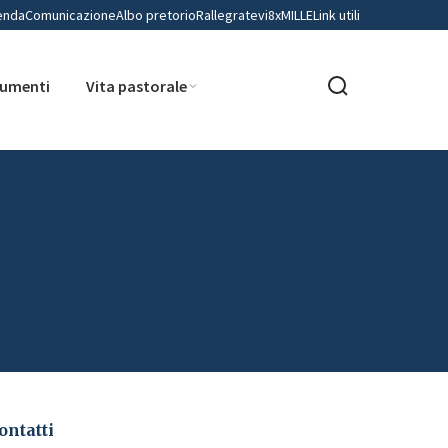
enda
Comunicazione
Albo pretorio
Rallegratevi
8xMILLE
Link utili
umenti
Vita pastorale
ontatti