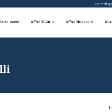
Contatti
Ag
Arcidiocesi
Uffici di Curia
Uffici Diocesani
Doc
li
C