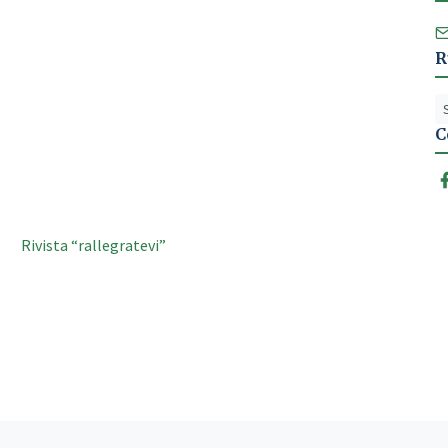
R
C
Rivista “rallegratevi”