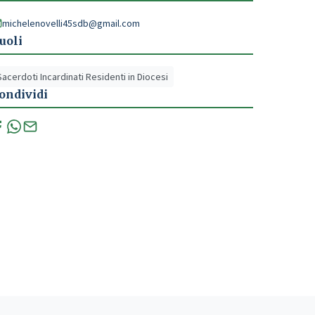
michelenovelli45sdb@gmail.com
uoli
Sacerdoti Incardinati Residenti in Diocesi
ondividi