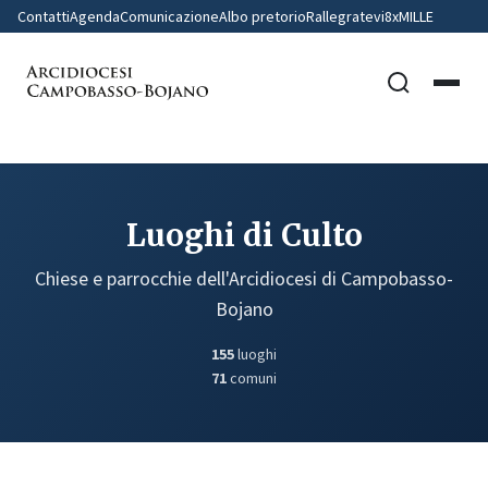
Contatti
Agenda
Comunicazione
Albo pretorio
Rallegratevi
8xMILLE
Luoghi di Culto
Chiese e parrocchie dell'Arcidiocesi di Campobasso-
Bojano
155
luoghi
71
comuni