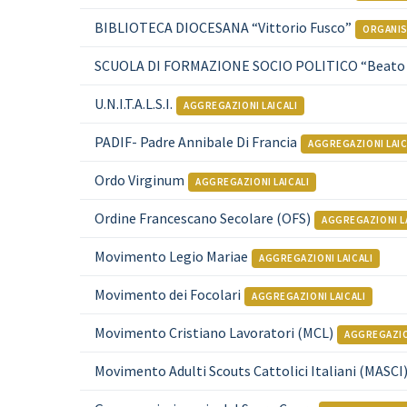
BIBLIOTECA DIOCESANA “Vittorio Fusco”
ORGANIS
SCUOLA DI FORMAZIONE SOCIO POLITICO “Beato 
U.N.I.T.A.L.S.I.
AGGREGAZIONI LAICALI
PADIF- Padre Annibale Di Francia
AGGREGAZIONI LAIC
Ordo Virginum
AGGREGAZIONI LAICALI
Ordine Francescano Secolare (OFS)
AGGREGAZIONI LA
Movimento Legio Mariae
AGGREGAZIONI LAICALI
Movimento dei Focolari
AGGREGAZIONI LAICALI
Movimento Cristiano Lavoratori (MCL)
AGGREGAZION
Movimento Adulti Scouts Cattolici Italiani (MASCI