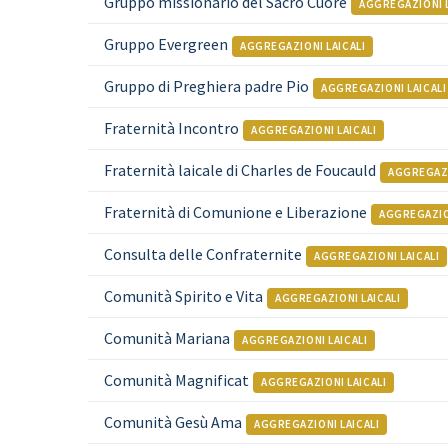
Gruppo missionario del Sacro Cuore
AGGREGAZIONI L
Gruppo Evergreen
AGGREGAZIONI LAICALI
Gruppo di Preghiera padre Pio
AGGREGAZIONI LAICALI
Fraternità Incontro
AGGREGAZIONI LAICALI
Fraternità laicale di Charles de Foucauld
AGGREGAZI
Fraternità di Comunione e Liberazione
AGGREGAZION
Consulta delle Confraternite
AGGREGAZIONI LAICALI
Comunità Spirito e Vita
AGGREGAZIONI LAICALI
Comunità Mariana
AGGREGAZIONI LAICALI
Comunità Magnificat
AGGREGAZIONI LAICALI
Comunità Gesù Ama
AGGREGAZIONI LAICALI