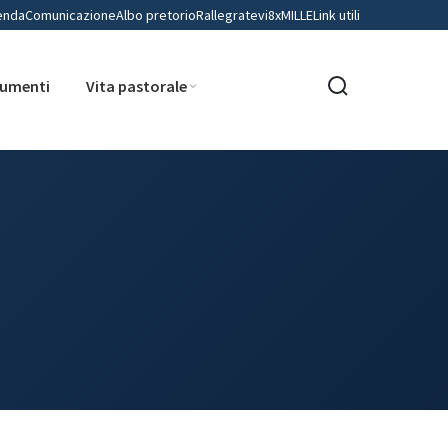
enda
Comunicazione
Albo pretorio
Rallegratevi
8xMILLE
Link utili
umenti
Vita pastorale