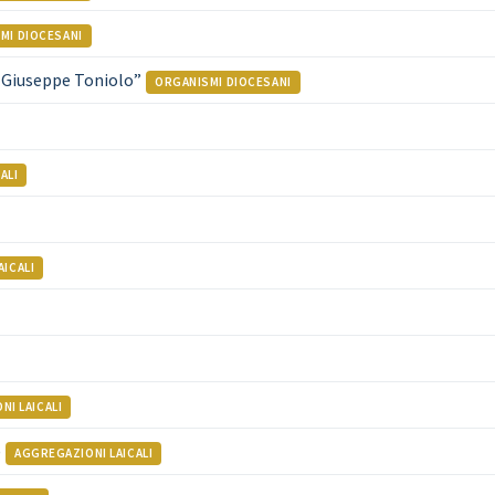
MI DIOCESANI
Giuseppe Toniolo”
ORGANISMI DIOCESANI
ALI
ICALI
I LAICALI
)
AGGREGAZIONI LAICALI